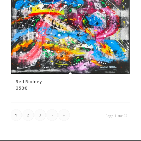
Red Rodney
350
€
1
2
3
›
»
Page 1 sur 92