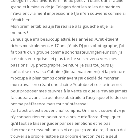
Cologon ! Nous avions terminé au petit vin blanc dans l’atelier
grand et lumineux de Jo Cologon dont les toiles de marines
m’avaient vraiment impressionné ! Je m’en souviens comme si
c’était hier !
Mon premier tableau je l’ai réalisé à la gouache et je l’ai
toujours !
La musique m’a beaucoup attiré, les années 70/80 étaient
riches musicalement. A 17 ans j’étais DJ puis photographe, j’ai
fait parti d’un groupe comme sonorisateur/ingénieur son. J’ai
crée des entreprises et plus tard je suis revenu vers mes
passions : DJ, photographe, peinture. Je suis toujours DJ
spécialisé en salsa Cubaine (timba exactement) et la peinture
m’occupe à plein temps dorénavant j’ai décidé de montrer
mon travail en créant une chaîne Youtube et ce site internet
pour proposer mes œuvres à la vente ce que je n’avais jamais
fait auparavant ! La peinture abstraite à l’acrylique et le dessin
ont ma préférence mais tout m’intéresse !
L’art abstrait est souvent mal compris. On me dit souvent : « je
n’y connais rien en peinture » alors je m’efforce d’expliquer
qu’il faut se laisser guider par ses émotions et ne pas
chercher de ressemblances ni ce que ça veut dire, chacun doit
trouver sa propre histoire sa propre émotion c’est le seul