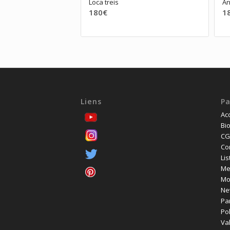
Loca treis
A
180
€
1
Liens
P
Acc
Bio
CG
Co
Lis
Me
Mo
Ne
Pa
Pol
Va