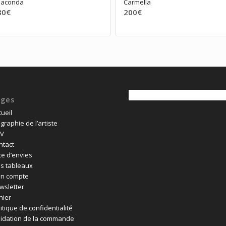
naconda
Carmella
80
€
200
€
ages
ueil
graphie de l’artiste
V
ntact
te d’envies
s tableaux
n compte
wsletter
nier
itique de confidentialité
lidation de la commande