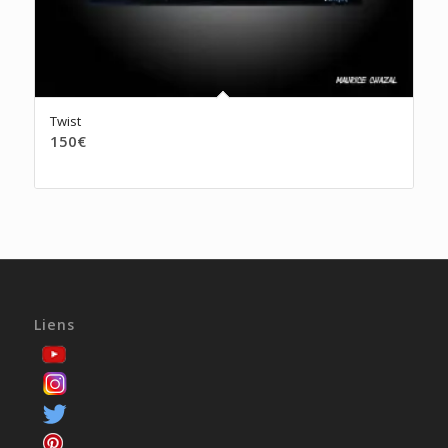
Twist
150
€
Liens