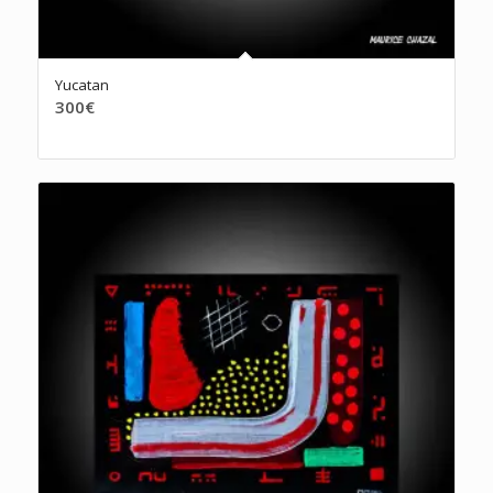
Yucatan
300
€