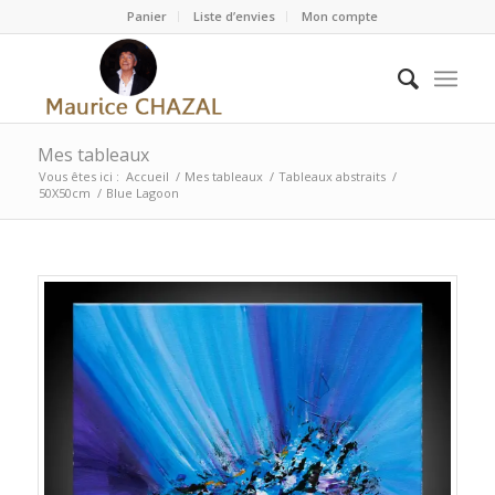
Panier
Liste d’envies
Mon compte
Mes tableaux
Vous êtes ici :
Accueil
/
Mes tableaux
/
Tableaux abstraits
/
50X50cm
/
Blue Lagoon