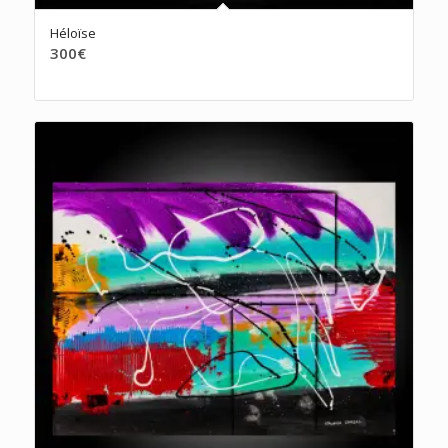
Héloïse
300
€