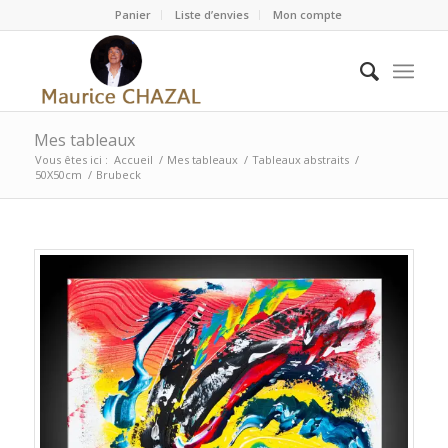
Panier
Liste d’envies
Mon compte
Mes tableaux
Vous êtes ici :
Accueil
/
Mes tableaux
/
Tableaux abstraits
/
50X50cm
/
Brubeck