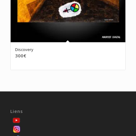
Discovery
300
€
Liens