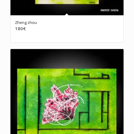
Zheng zhou
180
€