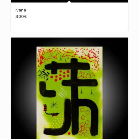
Ivana
300
€