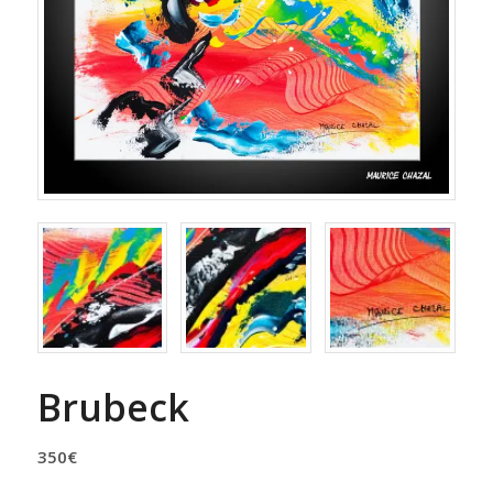
Brubeck
350
€