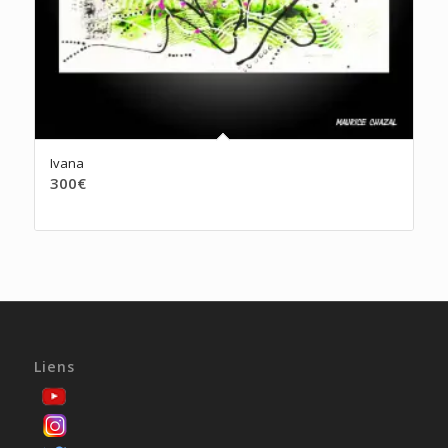
Ivana
300
€
Liens