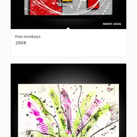
Five monkeys
200
€