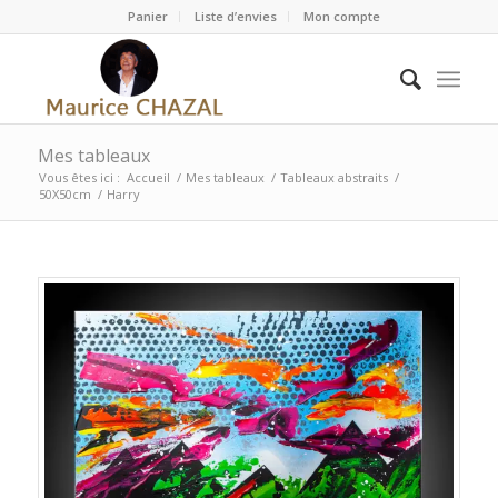
Panier
Liste d’envies
Mon compte
Mes tableaux
Vous êtes ici :
Accueil
/
Mes tableaux
/
Tableaux abstraits
/
50X50cm
/
Harry