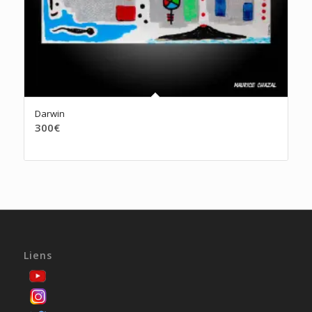
Darwin
300
€
Liens