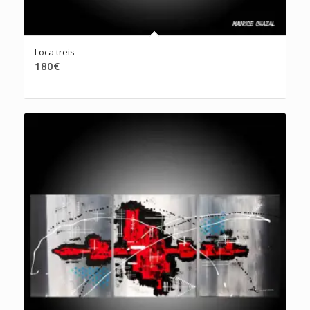
Loca treis
180
€