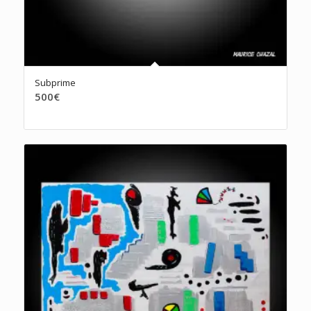
Subprime
500
€