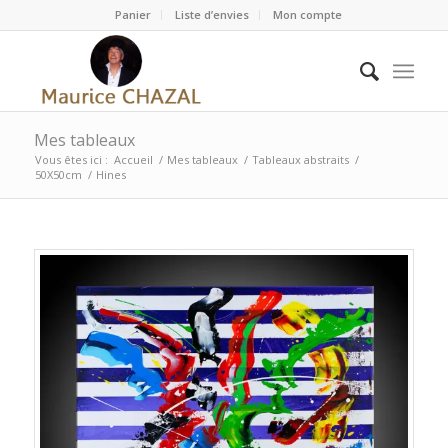
Panier
Liste d’envies
Mon compte
Mes tableaux
Vous êtes ici :
Accueil
/
Mes tableaux
/
Tableaux abstraits
/
50X50cm
/
Hines