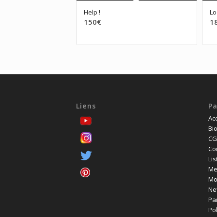
Help !
Lo
150
€
1
Liens
P
Acc
Bio
CG
Co
Lis
Me
Mo
Ne
Pa
Pol