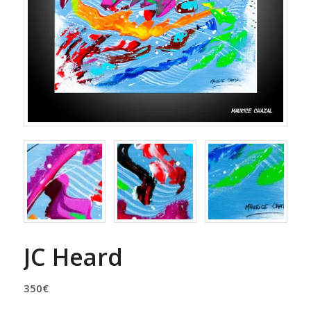
JC Heard
350
€