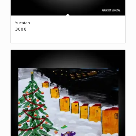
Yucatan
300
€