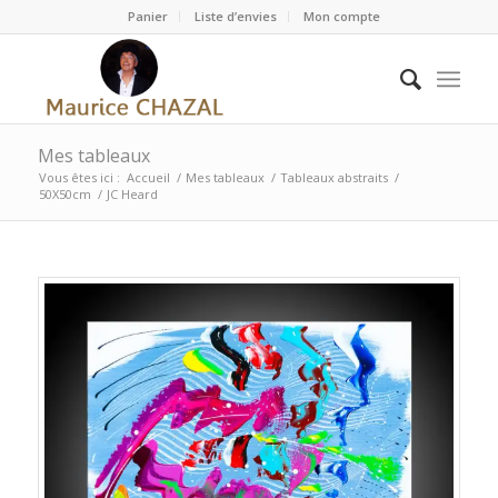
Panier
Liste d’envies
Mon compte
Mes tableaux
Vous êtes ici :
Accueil
/
Mes tableaux
/
Tableaux abstraits
/
50X50cm
/
JC Heard