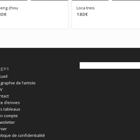
eng zhou
Loca treis
80
€
180
€
ages
ueil
graphie de l’artiste
V
ntact
te d’envies
s tableaux
n compte
wsletter
nier
itique de confidentialité