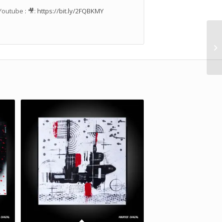
Youtube : 🎥:
https://bit.ly/2FQBKMY