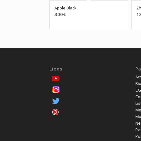
Apple Black
Zh
300
€
1
Liens
P
Acc
Bio
CG
Co
Lis
Me
Mo
Ne
Pa
Pol