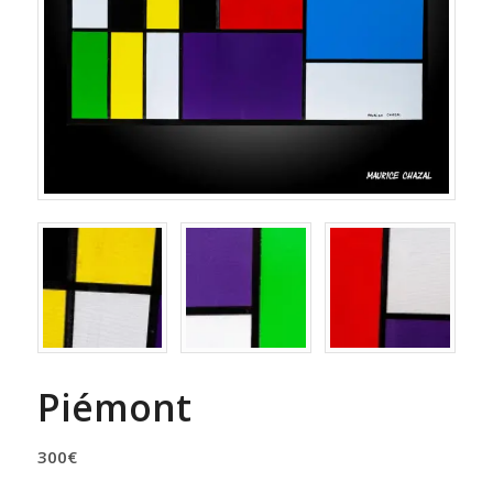
Piémont
300
€