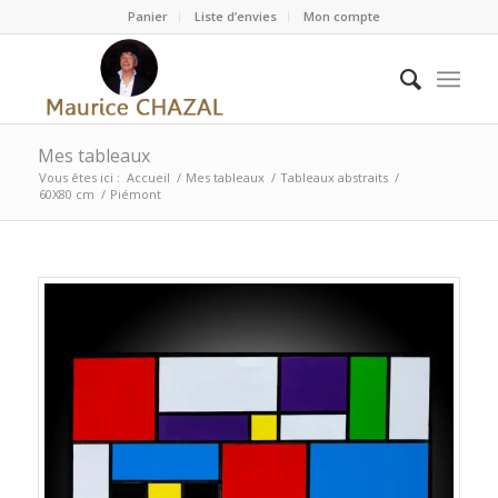
Panier
Liste d’envies
Mon compte
Mes tableaux
Vous êtes ici :
Accueil
/
Mes tableaux
/
Tableaux abstraits
/
60X80 cm
/
Piémont