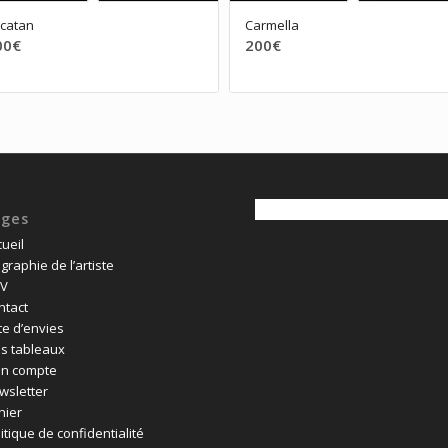
catan
Carmella
00
€
200
€
ages
ueil
graphie de l’artiste
V
ntact
te d’envies
s tableaux
n compte
wsletter
nier
itique de confidentialité