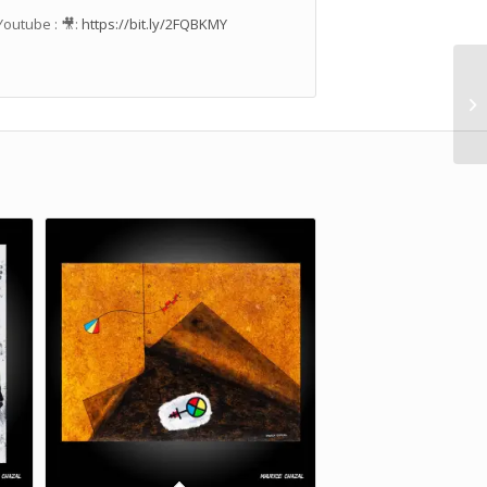
Youtube : 🎥:
https://bit.ly/2FQBKMY