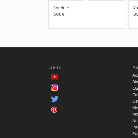
Shedule
Yu
500
€
3
Liens
P
Acc
Bio
CG
Co
Lis
Me
Mo
Ne
Pa
Pol