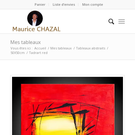
Panier
Liste d’envies
Mon compte
Mes tableaux
Vous êtes ici :
Accueil
/
Mes tableaux
/
Tableaux abstraits
/
50X50cm
/
Tadrart red