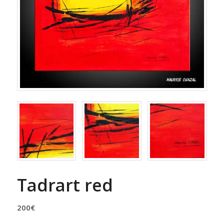
Tadrart red
200
€