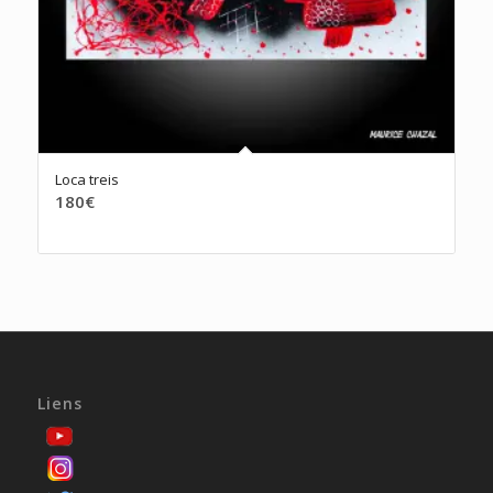
Loca treis
180
€
Liens