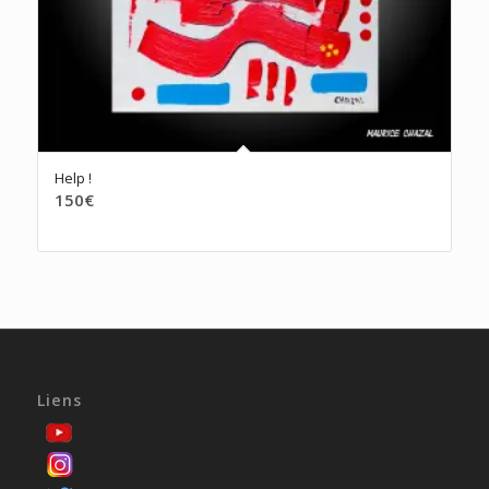
Help !
150
€
Liens