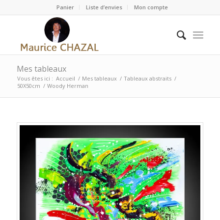
Panier
Liste d’envies
Mon compte
Mes tableaux
Vous êtes ici :
Accueil
/
Mes tableaux
/
Tableaux abstraits
/
50X50cm
/
Woody Herman