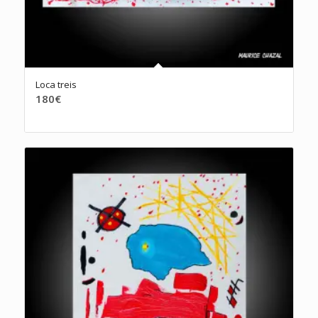
Loca treis
180
€