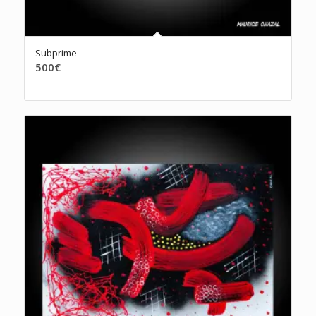
Subprime
500
€