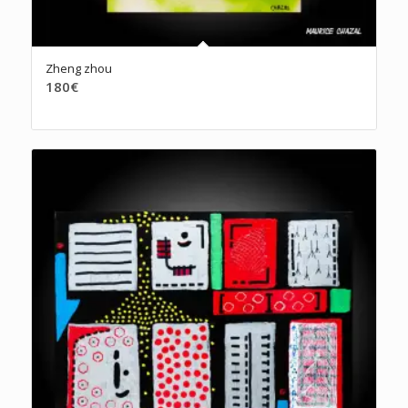
Zheng zhou
180
€