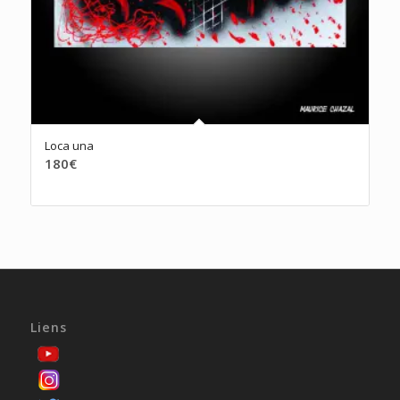
Loca una
180
€
Liens