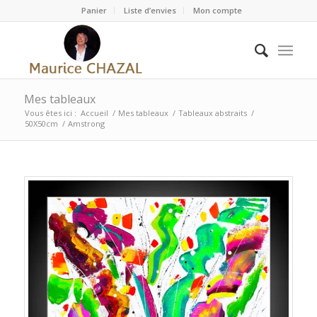
Panier
Liste d’envies
Mon compte
Mes tableaux
Vous êtes ici :
Accueil
/
Mes tableaux
/
Tableaux abstraits
/
50X50cm
/
Amstrong