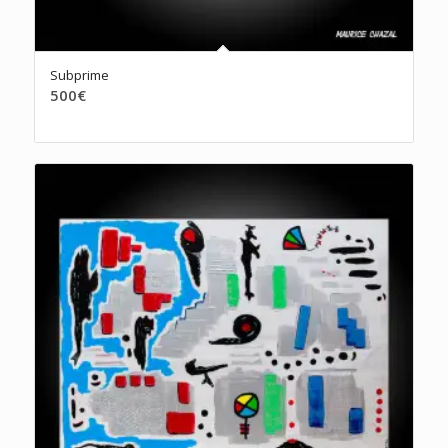
Subprime
500
€