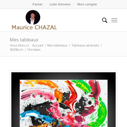
Panier
Liste d’envies
Mon compte
Mes tableaux
Vous êtes ici :
Accueil
/
Mes tableaux
/
Tableaux abstraits
/
50X50cm
/
Christian