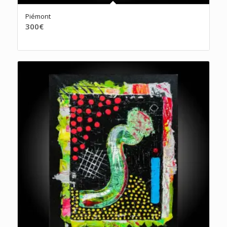
Piémont
300
€