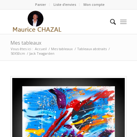
Panier
Liste d’envies
Mon compte
Mes tableaux
Vous êtes ici :
Accueil
/
Mes tableaux
/
Tableaux abstraits
/
50X50cm
/
Jack Teagarden