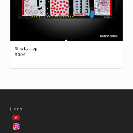
Step by step
300
€
Liens