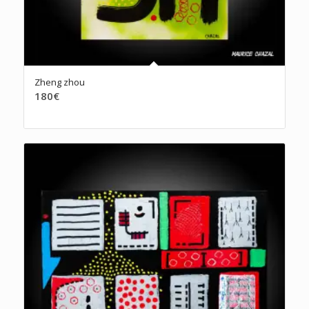
Zheng zhou
180
€